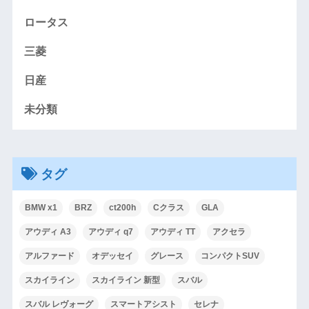
ロータス
三菱
日産
未分類
タグ
BMW x1
BRZ
ct200h
Cクラス
GLA
アウディ A3
アウディ q7
アウディ TT
アクセラ
アルファード
オデッセイ
グレース
コンパクトSUV
スカイライン
スカイライン 新型
スバル
スバル レヴォーグ
スマートアシスト
セレナ