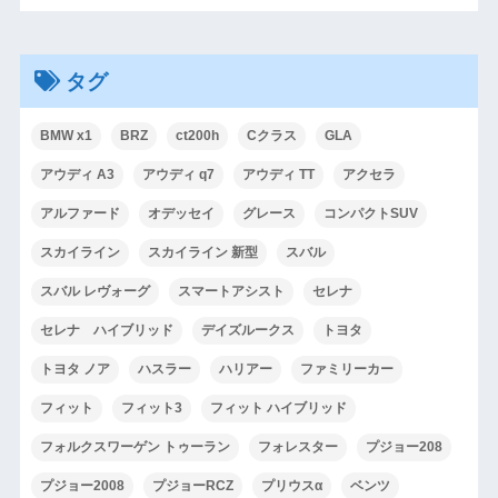
タグ
BMW x1
BRZ
ct200h
Cクラス
GLA
アウディ A3
アウディ q7
アウディ TT
アクセラ
アルファード
オデッセイ
グレース
コンパクトSUV
スカイライン
スカイライン 新型
スバル
スバル レヴォーグ
スマートアシスト
セレナ
セレナ ハイブリッド
デイズルークス
トヨタ
トヨタ ノア
ハスラー
ハリアー
ファミリーカー
フィット
フィット3
フィット ハイブリッド
フォルクスワーゲン トゥーラン
フォレスター
プジョー208
プジョー2008
プジョーRCZ
プリウスα
ベンツ