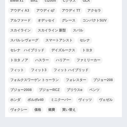
BMW x1
BRZ
ct200h
Cクラス
GLA
アウディ A3
アウディ q7
アウディ TT
アクセラ
アルファード
オデッセイ
グレース
コンパクトSUV
スカイライン
スカイライン 新型
スバル
スバル レヴォーグ
スマートアシスト
セレナ
セレナ ハイブリッド
デイズルークス
トヨタ
トヨタ ノア
ハスラー
ハリアー
ファミリーカー
フィット
フィット3
フィット ハイブリッド
フォルクスワーゲン トゥーラン
フォレスター
プジョー208
プジョー2008
プジョーRCZ
プリウスα
ベンツ
ホンダ
ボルボv40
ミニクーパー
ヴィッツ
ヴェゼル
ヴォクシー
価格
燃費
買い替え