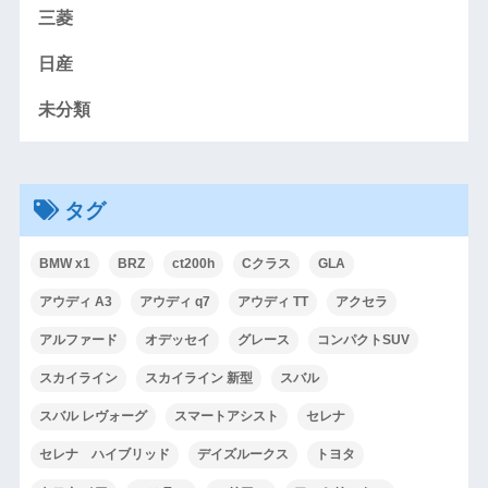
三菱
日産
未分類
タグ
BMW x1
BRZ
ct200h
Cクラス
GLA
アウディ A3
アウディ q7
アウディ TT
アクセラ
アルファード
オデッセイ
グレース
コンパクトSUV
スカイライン
スカイライン 新型
スバル
スバル レヴォーグ
スマートアシスト
セレナ
セレナ ハイブリッド
デイズルークス
トヨタ