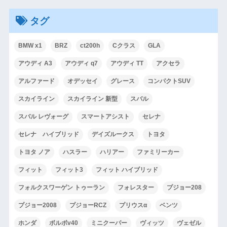
タグ
BMW x1
BRZ
ct200h
Cクラス
GLA
アウディ A3
アウディ q7
アウディ TT
アクセラ
アルファード
オデッセイ
グレース
コンパクトSUV
スカイライン
スカイライン 新型
スバル
スバル レヴォーグ
スマートアシスト
セレナ
セレナ ハイブリッド
デイズルークス
トヨタ
トヨタ ノア
ハスラー
ハリアー
ファミリーカー
フィット
フィット3
フィット ハイブリッド
フォルクスワーゲン トゥーラン
フォレスター
プジョー208
プジョー2008
プジョーRCZ
プリウスα
ベンツ
ホンダ
ボルボv40
ミニクーパー
ヴィッツ
ヴェゼル