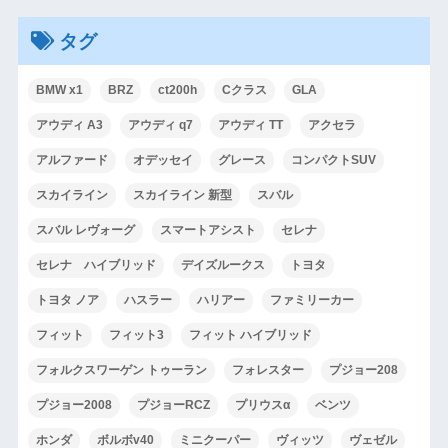
タグ
BMW x1
BRZ
ct200h
Cクラス
GLA
アウディ A3
アウディ q7
アウディ TT
アクセラ
アルファード
オデッセイ
グレース
コンパクトSUV
スカイライン
スカイライン 新型
スバル
スバル レヴォーグ
スマートアシスト
セレナ
セレナ ハイブリッド
デイズルークス
トヨタ
トヨタ ノア
ハスラー
ハリアー
ファミリーカー
フィット
フィット3
フィット ハイブリッド
フォルクスワーゲン トゥーラン
フォレスター
プジョー208
プジョー2008
プジョーRCZ
プリウスα
ベンツ
ホンダ
ボルボv40
ミニクーパー
ヴィッツ
ヴェゼル