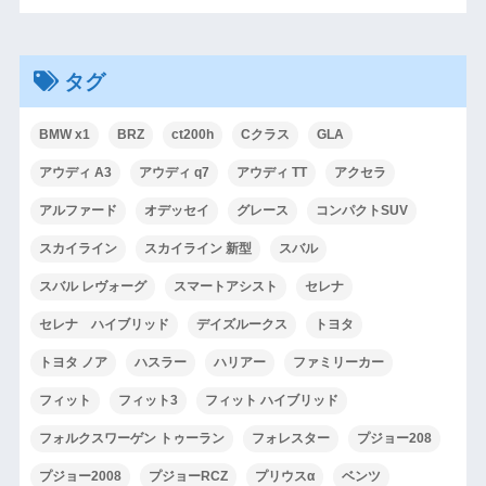
タグ
BMW x1
BRZ
ct200h
Cクラス
GLA
アウディ A3
アウディ q7
アウディ TT
アクセラ
アルファード
オデッセイ
グレース
コンパクトSUV
スカイライン
スカイライン 新型
スバル
スバル レヴォーグ
スマートアシスト
セレナ
セレナ ハイブリッド
デイズルークス
トヨタ
トヨタ ノア
ハスラー
ハリアー
ファミリーカー
フィット
フィット3
フィット ハイブリッド
フォルクスワーゲン トゥーラン
フォレスター
プジョー208
プジョー2008
プジョーRCZ
プリウスα
ベンツ