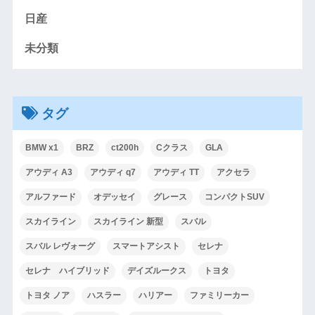
日産
未分類
タグ
BMW x1
BRZ
ct200h
Cクラス
GLA
アウディ A3
アウディ q7
アウディ TT
アクセラ
アルファード
オデッセイ
グレース
コンパクトSUV
スカイライン
スカイライン 新型
スバル
スバル レヴォーグ
スマートアシスト
セレナ
セレナ ハイブリッド
デイズルークス
トヨタ
トヨタ ノア
ハスラー
ハリアー
ファミリーカー