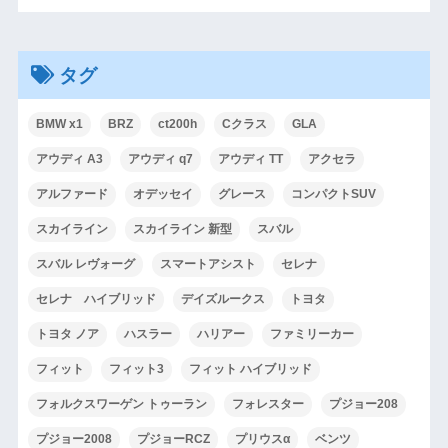
タグ
BMW x1
BRZ
ct200h
Cクラス
GLA
アウディ A3
アウディ q7
アウディ TT
アクセラ
アルファード
オデッセイ
グレース
コンパクトSUV
スカイライン
スカイライン 新型
スバル
スバル レヴォーグ
スマートアシスト
セレナ
セレナ ハイブリッド
デイズルークス
トヨタ
トヨタ ノア
ハスラー
ハリアー
ファミリーカー
フィット
フィット3
フィット ハイブリッド
フォルクスワーゲン トゥーラン
フォレスター
プジョー208
プジョー2008
プジョーRCZ
プリウスα
ベンツ