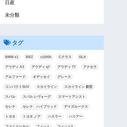
日産
未分類
タグ
BMW x1
BRZ
ct200h
Cクラス
GLA
アウディ A3
アウディ q7
アウディ TT
アクセラ
アルファード
オデッセイ
グレース
コンパクトSUV
スカイライン
スカイライン 新型
スバル
スバル レヴォーグ
スマートアシスト
セレナ
セレナ ハイブリッド
デイズルークス
トヨタ
トヨタ ノア
ハスラー
ハリアー
ファミリーカー
フィット
フィット3