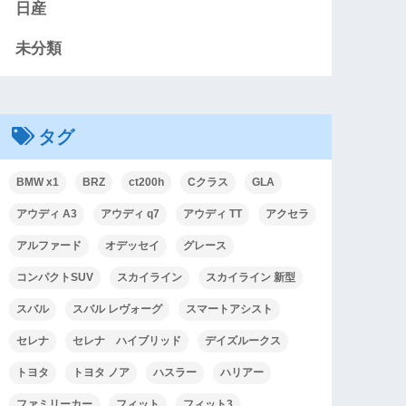
日産
未分類
タグ
BMW x1
BRZ
ct200h
Cクラス
GLA
アウディ A3
アウディ q7
アウディ TT
アクセラ
アルファード
オデッセイ
グレース
コンパクトSUV
スカイライン
スカイライン 新型
スバル
スバル レヴォーグ
スマートアシスト
セレナ
セレナ ハイブリッド
デイズルークス
トヨタ
トヨタ ノア
ハスラー
ハリアー
ファミリーカー
フィット
フィット3