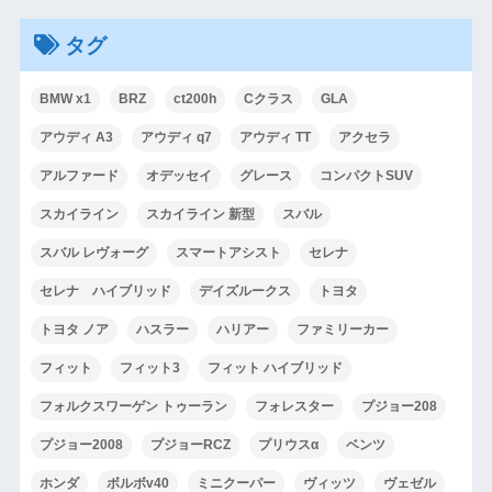
タグ
BMW x1
BRZ
ct200h
Cクラス
GLA
アウディ A3
アウディ q7
アウディ TT
アクセラ
アルファード
オデッセイ
グレース
コンパクトSUV
スカイライン
スカイライン 新型
スバル
スバル レヴォーグ
スマートアシスト
セレナ
セレナ ハイブリッド
デイズルークス
トヨタ
トヨタ ノア
ハスラー
ハリアー
ファミリーカー
フィット
フィット3
フィット ハイブリッド
フォルクスワーゲン トゥーラン
フォレスター
プジョー208
プジョー2008
プジョーRCZ
プリウスα
ベンツ
ホンダ
ボルボv40
ミニクーパー
ヴィッツ
ヴェゼル