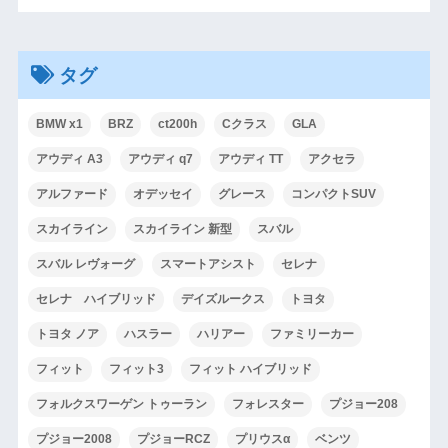
タグ
BMW x1
BRZ
ct200h
Cクラス
GLA
アウディ A3
アウディ q7
アウディ TT
アクセラ
アルファード
オデッセイ
グレース
コンパクトSUV
スカイライン
スカイライン 新型
スバル
スバル レヴォーグ
スマートアシスト
セレナ
セレナ ハイブリッド
デイズルークス
トヨタ
トヨタ ノア
ハスラー
ハリアー
ファミリーカー
フィット
フィット3
フィット ハイブリッド
フォルクスワーゲン トゥーラン
フォレスター
プジョー208
プジョー2008
プジョーRCZ
プリウスα
ベンツ