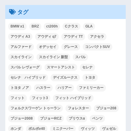
タグ
BMW x1
BRZ
ct200h
Cクラス
GLA
アウディ A3
アウディ q7
アウディ TT
アクセラ
アルファード
オデッセイ
グレース
コンパクトSUV
スカイライン
スカイライン 新型
スバル
スバル レヴォーグ
スマートアシスト
セレナ
セレナ ハイブリッド
デイズルークス
トヨタ
トヨタ ノア
ハスラー
ハリアー
ファミリーカー
フィット
フィット3
フィット ハイブリッド
フォルクスワーゲン トゥーラン
フォレスター
プジョー208
プジョー2008
プジョーRCZ
プリウスα
ベンツ
ホンダ
ボルボv40
ミニクーパー
ヴィッツ
ヴェゼル