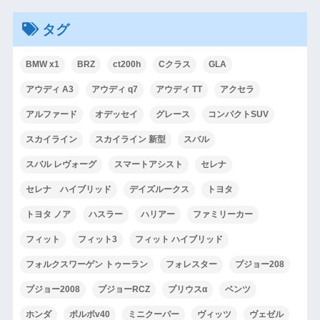
タグ
BMW x1
BRZ
ct200h
Cクラス
GLA
アウディ A3
アウディ q7
アウディ TT
アクセラ
アルファード
オデッセイ
グレース
コンパクトSUV
スカイライン
スカイライン 新型
スバル
スバル レヴォーグ
スマートアシスト
セレナ
セレナ ハイブリッド
デイズルークス
トヨタ
トヨタ ノア
ハスラー
ハリアー
ファミリーカー
フィット
フィット3
フィット ハイブリッド
フォルクスワーゲン トゥーラン
フォレスター
プジョー208
プジョー2008
プジョーRCZ
プリウスα
ベンツ
ホンダ
ボルボv40
ミニクーパー
ヴィッツ
ヴェゼル