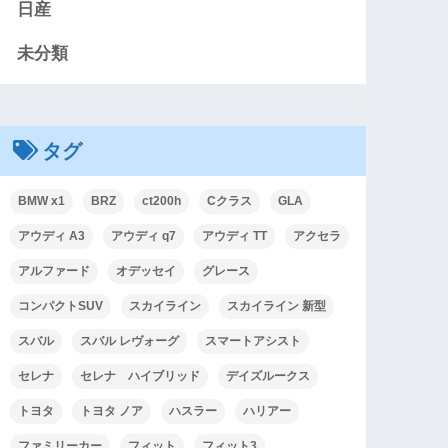
日産
未分類
タグ
BMW x1
BRZ
ct200h
Cクラス
GLA
アウディ A3
アウディ q7
アウディ TT
アクセラ
アルファード
オデッセイ
グレース
コンパクトSUV
スカイライン
スカイライン 新型
スバル
スバル レヴォーグ
スマートアシスト
セレナ
セレナ ハイブリッド
デイズルークス
トヨタ
トヨタ ノア
ハスラー
ハリアー
ファミリーカー
フィット
フィット3