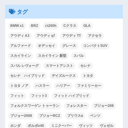
タグ
BMW x1
BRZ
ct200h
Cクラス
GLA
アウディ A3
アウディ q7
アウディ TT
アクセラ
アルファード
オデッセイ
グレース
コンパクトSUV
スカイライン
スカイライン 新型
スバル
スバル レヴォーグ
スマートアシスト
セレナ
セレナ ハイブリッド
デイズルークス
トヨタ
トヨタ ノア
ハスラー
ハリアー
ファミリーカー
フィット
フィット3
フィット ハイブリッド
フォルクスワーゲン トゥーラン
フォレスター
プジョー208
プジョー2008
プジョーRCZ
プリウスα
ベンツ
ホンダ
ボルボv40
ミニクーパー
ヴィッツ
ヴェゼル