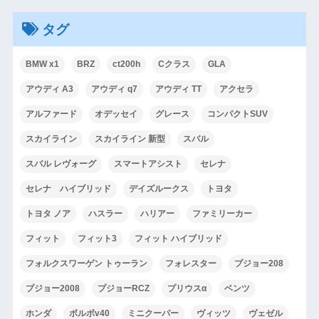
タグ
BMW x1
BRZ
ct200h
Cクラス
GLA
アウディ A3
アウディ q7
アウディ TT
アクセラ
アルファード
オデッセイ
グレース
コンパクトSUV
スカイライン
スカイライン 新型
スバル
スバル レヴォーグ
スマートアシスト
セレナ
セレナ ハイブリッド
デイズルークス
トヨタ
トヨタ ノア
ハスラー
ハリアー
ファミリーカー
フィット
フィット3
フィット ハイブリッド
フォルクスワーゲン トゥーラン
フォレスター
プジョー208
プジョー2008
プジョーRCZ
プリウスα
ベンツ
ホンダ
ボルボv40
ミニクーパー
ヴィッツ
ヴェゼル