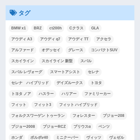
タグ
BMW x1
BRZ
ct200h
Cクラス
GLA
アウディ A3
アウディ q7
アウディ TT
アクセラ
アルファード
オデッセイ
グレース
コンパクトSUV
スカイライン
スカイライン 新型
スバル
スバル レヴォーグ
スマートアシスト
セレナ
セレナ ハイブリッド
デイズルークス
トヨタ
トヨタ ノア
ハスラー
ハリアー
ファミリーカー
フィット
フィット3
フィット ハイブリッド
フォルクスワーゲン トゥーラン
フォレスター
プジョー208
プジョー2008
プジョーRCZ
プリウスα
ベンツ
ホンダ
ボルボv40
ミニクーパー
ヴィッツ
ヴェゼル