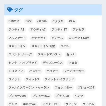
タグ
BMW x1
BRZ
ct200h
Cクラス
GLA
アウディ A3
アウディ q7
アウディ TT
アクセラ
アルファード
オデッセイ
グレース
コンパクトSUV
スカイライン
スカイライン 新型
スバル
スバル レヴォーグ
スマートアシスト
セレナ
セレナ ハイブリッド
デイズルークス
トヨタ
トヨタ ノア
ハスラー
ハリアー
ファミリーカー
フィット
フィット3
フィット ハイブリッド
フォルクスワーゲン トゥーラン
フォレスター
プジョー208
プジョー2008
プジョーRCZ
プリウスα
ベンツ
ホンダ
ボルボv40
ミニクーパー
ヴィッツ
ヴェゼル