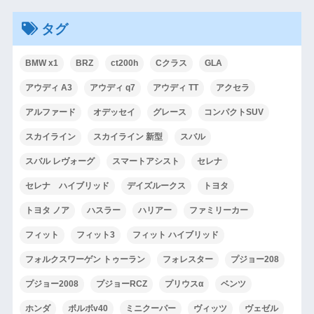
タグ
BMW x1
BRZ
ct200h
Cクラス
GLA
アウディ A3
アウディ q7
アウディ TT
アクセラ
アルファード
オデッセイ
グレース
コンパクトSUV
スカイライン
スカイライン 新型
スバル
スバル レヴォーグ
スマートアシスト
セレナ
セレナ ハイブリッド
デイズルークス
トヨタ
トヨタ ノア
ハスラー
ハリアー
ファミリーカー
フィット
フィット3
フィット ハイブリッド
フォルクスワーゲン トゥーラン
フォレスター
プジョー208
プジョー2008
プジョーRCZ
プリウスα
ベンツ
ホンダ
ボルボv40
ミニクーパー
ヴィッツ
ヴェゼル