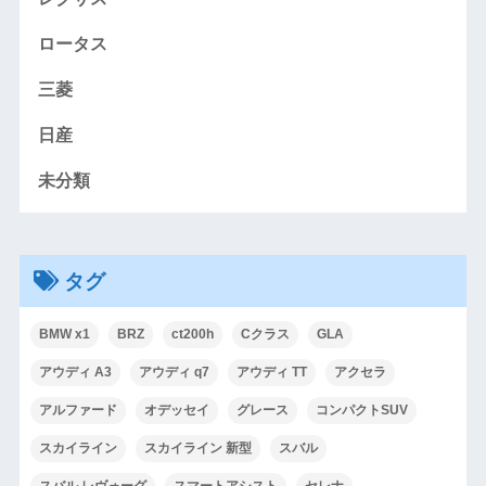
ロータス
三菱
日産
未分類
タグ
BMW x1
BRZ
ct200h
Cクラス
GLA
アウディ A3
アウディ q7
アウディ TT
アクセラ
アルファード
オデッセイ
グレース
コンパクトSUV
スカイライン
スカイライン 新型
スバル