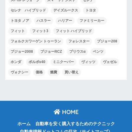
スバル レヴォーグ
スマートアシスト
セレナ
セレナ ハイブリッド
デイズルークス
トヨタ
トヨタ ノア
ハスラー
ハリアー
ファミリーカー
フィット
フィット3
フィット ハイブリッド
フォルクスワーゲン トゥーラン
フォレスター
プジョー208
プジョー2008
プジョーRCZ
プリウスα
ベンツ
ホンダ
ボルボv40
ミニクーパー
ヴィッツ
ヴェゼル
ヴォクシー
価格
燃費
買い替え
HOME
ホーム
自動車を安く購入するためのテクニック
自動車情報ドットコムの目次（サイトマップ）