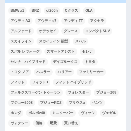
BMW x1
BRZ
ct200h
Cクラス
GLA
アウディ A3
アウディ q7
アウディ TT
アクセラ
アルファード
オデッセイ
グレース
コンパクトSUV
スカイライン
スカイライン 新型
スバル
スバル レヴォーグ
スマートアシスト
セレナ
セレナ ハイブリッド
デイズルークス
トヨタ
トヨタ ノア
ハスラー
ハリアー
ファミリーカー
フィット
フィット3
フィット ハイブリッド
フォルクスワーゲン トゥーラン
フォレスター
プジョー208
プジョー2008
プジョーRCZ
プリウスα
ベンツ
ホンダ
ボルボv40
ミニクーパー
ヴィッツ
ヴェゼル
ヴォクシー
価格
燃費
買い替え