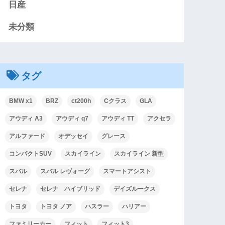
日産
未分類
タグ
BMW x1
BRZ
ct200h
Cクラス
GLA
アウディ A3
アウディ q7
アウディ TT
アクセラ
アルファード
オデッセイ
グレース
コンパクトSUV
スカイライン
スカイライン 新型
スバル
スバル レヴォーグ
スマートアシスト
セレナ
セレナ ハイブリッド
デイズルークス
トヨタ
トヨタ ノア
ハスラー
ハリアー
ファミリーカー
フィット
フィット3