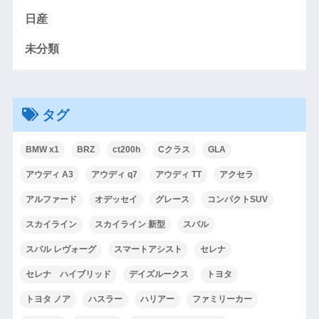
日産
未分類
タグ
BMW x1
BRZ
ct200h
Cクラス
GLA
アウディ A3
アウディ q7
アウディ TT
アクセラ
アルファード
オデッセイ
グレース
コンパクトSUV
スカイライン
スカイライン 新型
スバル
スバル レヴォーグ
スマートアシスト
セレナ
セレナ ハイブリッド
デイズルークス
トヨタ
トヨタ ノア
ハスラー
ハリアー
ファミリーカー