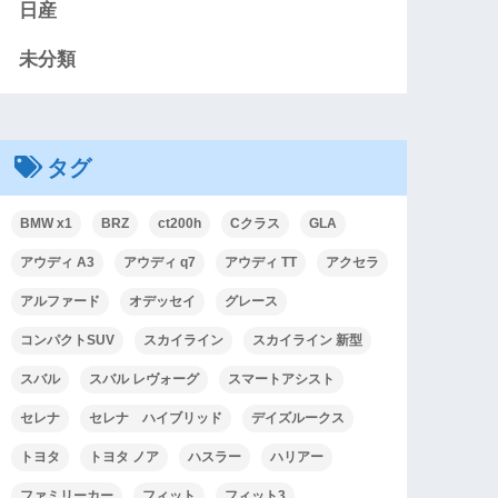
日産
未分類
タグ
BMW x1
BRZ
ct200h
Cクラス
GLA
アウディ A3
アウディ q7
アウディ TT
アクセラ
アルファード
オデッセイ
グレース
コンパクトSUV
スカイライン
スカイライン 新型
スバル
スバル レヴォーグ
スマートアシスト
セレナ
セレナ ハイブリッド
デイズルークス
トヨタ
トヨタ ノア
ハスラー
ハリアー
ファミリーカー
フィット
フィット3