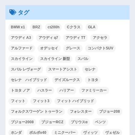
タグ
BMW x1
BRZ
ct200h
Cクラス
GLA
アウディ A3
アウディ q7
アウディ TT
アクセラ
アルファード
オデッセイ
グレース
コンパクトSUV
スカイライン
スカイライン 新型
スバル
スバル レヴォーグ
スマートアシスト
セレナ
セレナ ハイブリッド
デイズルークス
トヨタ
トヨタ ノア
ハスラー
ハリアー
ファミリーカー
フィット
フィット3
フィット ハイブリッド
フォルクスワーゲン トゥーラン
フォレスター
プジョー208
プジョー2008
プジョーRCZ
プリウスα
ベンツ
ホンダ
ボルボv40
ミニクーパー
ヴィッツ
ヴェゼル