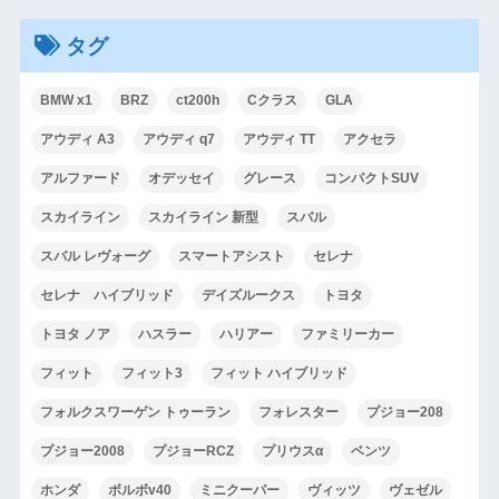
タグ
BMW x1
BRZ
ct200h
Cクラス
GLA
アウディ A3
アウディ q7
アウディ TT
アクセラ
アルファード
オデッセイ
グレース
コンパクトSUV
スカイライン
スカイライン 新型
スバル
スバル レヴォーグ
スマートアシスト
セレナ
セレナ ハイブリッド
デイズルークス
トヨタ
トヨタ ノア
ハスラー
ハリアー
ファミリーカー
フィット
フィット3
フィット ハイブリッド
フォルクスワーゲン トゥーラン
フォレスター
プジョー208
プジョー2008
プジョーRCZ
プリウスα
ベンツ
ホンダ
ボルボv40
ミニクーパー
ヴィッツ
ヴェゼル