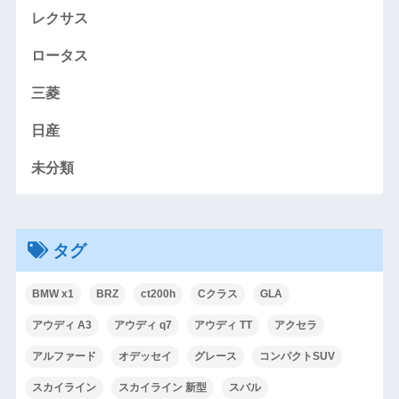
レクサス
ロータス
三菱
日産
未分類
タグ
BMW x1
BRZ
ct200h
Cクラス
GLA
アウディ A3
アウディ q7
アウディ TT
アクセラ
アルファード
オデッセイ
グレース
コンパクトSUV
スカイライン
スカイライン 新型
スバル