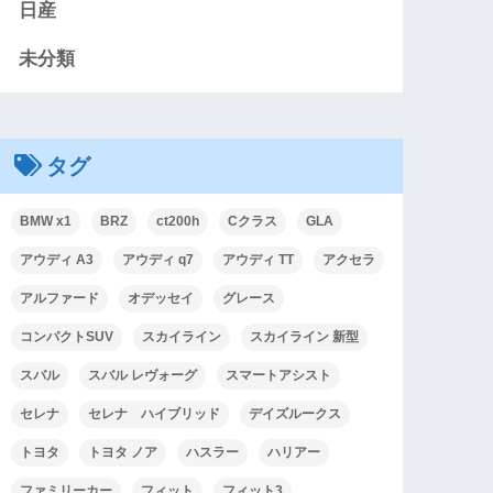
日産
未分類
タグ
BMW x1
BRZ
ct200h
Cクラス
GLA
アウディ A3
アウディ q7
アウディ TT
アクセラ
アルファード
オデッセイ
グレース
コンパクトSUV
スカイライン
スカイライン 新型
スバル
スバル レヴォーグ
スマートアシスト
セレナ
セレナ ハイブリッド
デイズルークス
トヨタ
トヨタ ノア
ハスラー
ハリアー
ファミリーカー
フィット
フィット3