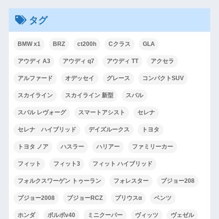
タグ
BMW x1
BRZ
ct200h
Cクラス
GLA
アウディ A3
アウディ q7
アウディ TT
アクセラ
アルファード
オデッセイ
グレース
コンパクトSUV
スカイライン
スカイライン 新型
スバル
スバル レヴォーグ
スマートアシスト
セレナ
セレナ ハイブリッド
デイズルークス
トヨタ
トヨタ ノア
ハスラー
ハリアー
ファミリーカー
フィット
フィット3
フィット ハイブリッド
フォルクスワーゲン トゥーラン
フォレスター
プジョー208
プジョー2008
プジョーRCZ
プリウスα
ベンツ
ホンダ
ボルボv40
ミニクーパー
ヴィッツ
ヴェゼル