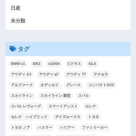
日産
未分類
タグ
BMW x1
BRZ
ct200h
Cクラス
GLA
アウディ A3
アウディ q7
アウディ TT
アクセラ
アルファード
オデッセイ
グレース
コンパクトSUV
スカイライン
スカイライン 新型
スバル
スバル レヴォーグ
スマートアシスト
セレナ
セレナ ハイブリッド
デイズルークス
トヨタ
トヨタ ノア
ハスラー
ハリアー
ファミリーカー