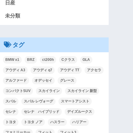
日産
未分類
タグ
BMW x1
BRZ
ct200h
Cクラス
GLA
アウディ A3
アウディ q7
アウディ TT
アクセラ
アルファード
オデッセイ
グレース
コンパクトSUV
スカイライン
スカイライン 新型
スバル
スバル レヴォーグ
スマートアシスト
セレナ
セレナ ハイブリッド
デイズルークス
トヨタ
トヨタ ノア
ハスラー
ハリアー
ファミリーカー
フィット
フィット3