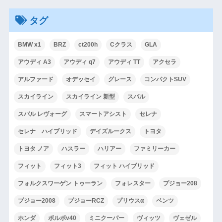
タグ
BMW x1
BRZ
ct200h
Cクラス
GLA
アウディ A3
アウディ q7
アウディ TT
アクセラ
アルファード
オデッセイ
グレース
コンパクトSUV
スカイライン
スカイライン 新型
スバル
スバル レヴォーグ
スマートアシスト
セレナ
セレナ ハイブリッド
デイズルークス
トヨタ
トヨタ ノア
ハスラー
ハリアー
ファミリーカー
フィット
フィット3
フィット ハイブリッド
フォルクスワーゲン トゥーラン
フォレスター
プジョー208
プジョー2008
プジョーRCZ
プリウスα
ベンツ
ホンダ
ボルボv40
ミニクーパー
ヴィッツ
ヴェゼル