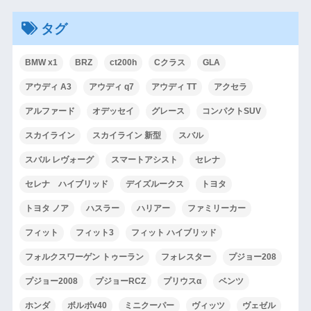
タグ
BMW x1
BRZ
ct200h
Cクラス
GLA
アウディ A3
アウディ q7
アウディ TT
アクセラ
アルファード
オデッセイ
グレース
コンパクトSUV
スカイライン
スカイライン 新型
スバル
スバル レヴォーグ
スマートアシスト
セレナ
セレナ ハイブリッド
デイズルークス
トヨタ
トヨタ ノア
ハスラー
ハリアー
ファミリーカー
フィット
フィット3
フィット ハイブリッド
フォルクスワーゲン トゥーラン
フォレスター
プジョー208
プジョー2008
プジョーRCZ
プリウスα
ベンツ
ホンダ
ボルボv40
ミニクーパー
ヴィッツ
ヴェゼル