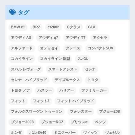
タグ
BMW x1
BRZ
ct200h
Cクラス
GLA
アウディ A3
アウディ q7
アウディ TT
アクセラ
アルファード
オデッセイ
グレース
コンパクトSUV
スカイライン
スカイライン 新型
スバル
スバル レヴォーグ
スマートアシスト
セレナ
セレナ ハイブリッド
デイズルークス
トヨタ
トヨタ ノア
ハスラー
ハリアー
ファミリーカー
フィット
フィット3
フィット ハイブリッド
フォルクスワーゲン トゥーラン
フォレスター
プジョー208
プジョー2008
プジョーRCZ
プリウスα
ベンツ
ホンダ
ボルボv40
ミニクーパー
ヴィッツ
ヴェゼル