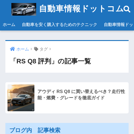
自動車情報ドットコム
ホーム
自動車を安く購入するためのテクニック
自動車情報ドッ
ホーム
タグ
「RS Q8 評判」の記事一覧
アウディ RS Q8 に買い替えるべき？走行性
能・燃費・グレードを徹底ガイド
ブログ内 記事検索