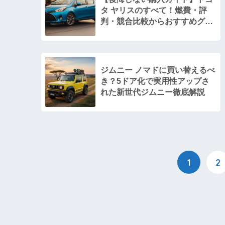
タ ヤリスのすべて！燃費・評
判・競合比較からおすすめグレ
ードまで徹底解説
ジムニー ノマドに買い替えるべ
き？5ドア化で実用性アップさ
れた新世代ジムニー徹底解説
1
2