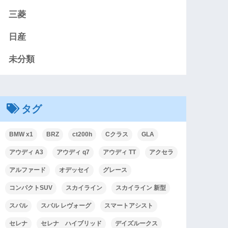
三菱
日産
未分類
タグ
BMW x1
BRZ
ct200h
Cクラス
GLA
アウディ A3
アウディ q7
アウディ TT
アクセラ
アルファード
オデッセイ
グレース
コンパクトSUV
スカイライン
スカイライン 新型
スバル
スバル レヴォーグ
スマートアシスト
セレナ
セレナ ハイブリッド
デイズルークス