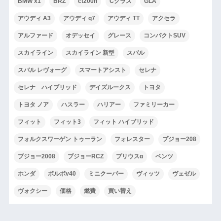
BMW x1
BRZ
ct200h
Cクラス
GLA
アウディ A3
アウディ q7
アウディ TT
アクセラ
アルファード
オデッセイ
グレース
コンパクトSUV
スカイライン
スカイライン 新型
スバル
スバル レヴォーグ
スマートアシスト
セレナ
セレナ ハイブリッド
デイズルークス
トヨタ
トヨタ ノア
ハスラー
ハリアー
ファミリーカー
フィット
フィット3
フィット ハイブリッド
フォルクスワーゲン トゥーラン
フォレスター
プジョー208
プジョー2008
プジョーRCZ
プリウスα
ベンツ
ホンダ
ボルボv40
ミニクーパー
ヴィッツ
ヴェゼル
ヴォクシー
価格
燃費
買い替え