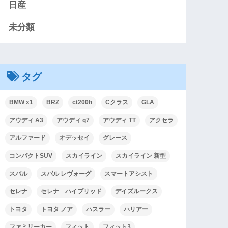
日産
未分類
タグ
BMW x1
BRZ
ct200h
Cクラス
GLA
アウディ A3
アウディ q7
アウディ TT
アクセラ
アルファード
オデッセイ
グレース
コンパクトSUV
スカイライン
スカイライン 新型
スバル
スバル レヴォーグ
スマートアシスト
セレナ
セレナ ハイブリッド
デイズルークス
トヨタ
トヨタ ノア
ハスラー
ハリアー
ファミリーカー
フィット
フィット3