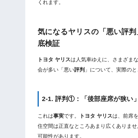
くれます。
気になるヤリスの「悪い評判
底検証
トヨタ ヤリス
は人気車ゆえに、さまざま
会が多い「悪い
評判
」について、実際のと
2-1. 評判①：「後部座席が狭
これは
事実
です。
トヨタ ヤリス
は、前席
住空間は正直なところあまり広くありませ
可能性があります。