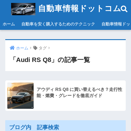
自動車情報ドットコム
ホーム
自動車を安く購入するためのテクニック
自動車情報ドッ
ホーム
タグ
「Audi RS Q8」の記事一覧
アウディ RS Q8 に買い替えるべき？走行性
能・燃費・グレードを徹底ガイド
ブログ内 記事検索