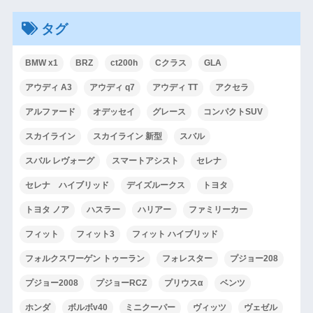
タグ
BMW x1
BRZ
ct200h
Cクラス
GLA
アウディ A3
アウディ q7
アウディ TT
アクセラ
アルファード
オデッセイ
グレース
コンパクトSUV
スカイライン
スカイライン 新型
スバル
スバル レヴォーグ
スマートアシスト
セレナ
セレナ ハイブリッド
デイズルークス
トヨタ
トヨタ ノア
ハスラー
ハリアー
ファミリーカー
フィット
フィット3
フィット ハイブリッド
フォルクスワーゲン トゥーラン
フォレスター
プジョー208
プジョー2008
プジョーRCZ
プリウスα
ベンツ
ホンダ
ボルボv40
ミニクーパー
ヴィッツ
ヴェゼル