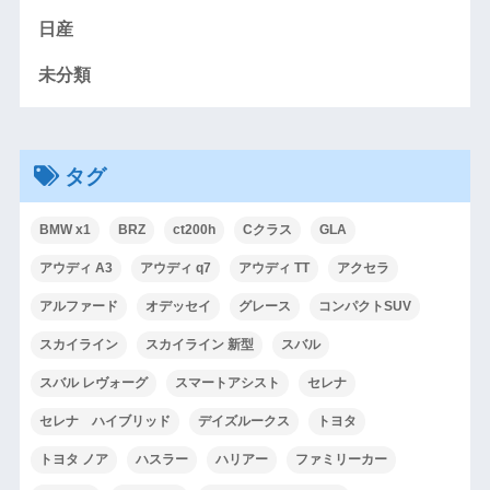
日産
未分類
タグ
BMW x1
BRZ
ct200h
Cクラス
GLA
アウディ A3
アウディ q7
アウディ TT
アクセラ
アルファード
オデッセイ
グレース
コンパクトSUV
スカイライン
スカイライン 新型
スバル
スバル レヴォーグ
スマートアシスト
セレナ
セレナ ハイブリッド
デイズルークス
トヨタ
トヨタ ノア
ハスラー
ハリアー
ファミリーカー