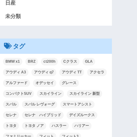
日産
未分類
タグ
BMW x1
BRZ
ct200h
Cクラス
GLA
アウディ A3
アウディ q7
アウディ TT
アクセラ
アルファード
オデッセイ
グレース
コンパクトSUV
スカイライン
スカイライン 新型
スバル
スバル レヴォーグ
スマートアシスト
セレナ
セレナ ハイブリッド
デイズルークス
トヨタ
トヨタ ノア
ハスラー
ハリアー
ファミリーカー
フィット
フィット3