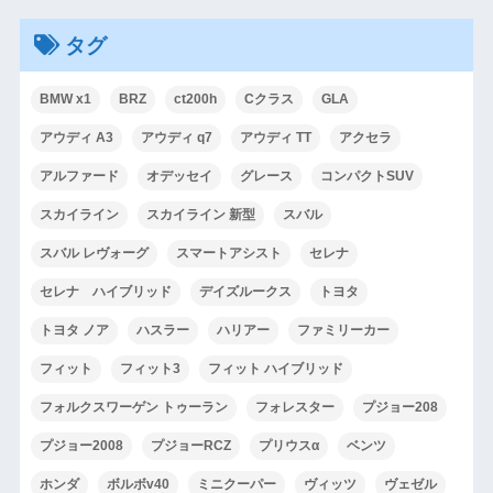
タグ
BMW x1
BRZ
ct200h
Cクラス
GLA
アウディ A3
アウディ q7
アウディ TT
アクセラ
アルファード
オデッセイ
グレース
コンパクトSUV
スカイライン
スカイライン 新型
スバル
スバル レヴォーグ
スマートアシスト
セレナ
セレナ ハイブリッド
デイズルークス
トヨタ
トヨタ ノア
ハスラー
ハリアー
ファミリーカー
フィット
フィット3
フィット ハイブリッド
フォルクスワーゲン トゥーラン
フォレスター
プジョー208
プジョー2008
プジョーRCZ
プリウスα
ベンツ
ホンダ
ボルボv40
ミニクーパー
ヴィッツ
ヴェゼル